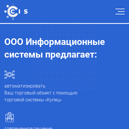
cis
ООО Информационные
КУП
МАР
системы
предлагает:
МИ
ЛЕК
автоматизировать
Ваш торговый объект с помощью
торговой системы «Купец»
современное решение